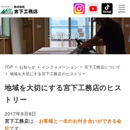
メ
イ
MENU
ン
コ
ン
お知らせ
テ
ン
ツ
へ
TOP
お知らせ
インフォメーション
宮下工務店について
移
地域を大切にする宮下工務店のヒストリー
動
地域を大切にする宮下工務店のヒス
トリー
2017年8月8日
宮下工務店
は、
お客様と一生のお付き合いができる会
社
です。