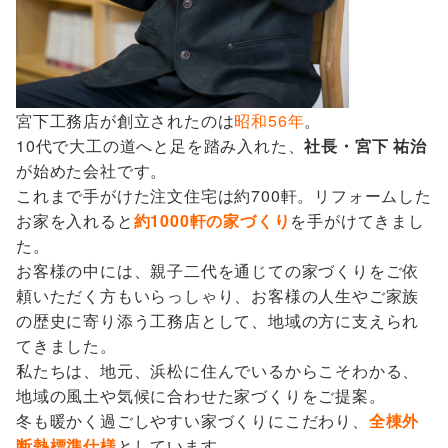
宮下工務店が創立されたのは
昭和56年
。
10代で大工の道へと足を踏み入れた、
社長・宮下 祐治
が始めた会社です。
これまで手がけた注文住宅は約700軒。リフォームした
お家を入れると
約1000軒の家づくり
を手がけてきまし
た。
お客様の中には、親子二代を通じての家づくりをご依
頼いただく方もいらっしゃり、お客様の人生やご家族
の歴史に寄り添う工務店として、地域の方に支えられ
てきました。
私たちは、地元、浜松に住んでいるからこそわかる、
地域の風土や気候に合わせた家づくりをご提案。
冬も暖かく過ごしやすい家づくりにこだわり、
全棟外
断熱標準仕様
としています。