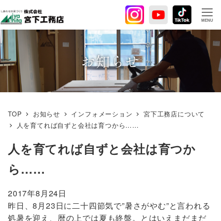
メ
イ
MENU
ン
コ
ン
お知らせ
テ
ン
ツ
へ
TOP
お知らせ
インフォメーション
宮下工務店について
移
人を育てれば自ずと会社は育つから……
動
人を育てれば自ずと会社は育つか
ら……
2017年8月24日
昨日、8月23日に二十四節気で”暑さがやむ”と言われる
処暑を迎え、暦の上では夏も終盤。とはいえまだまだ