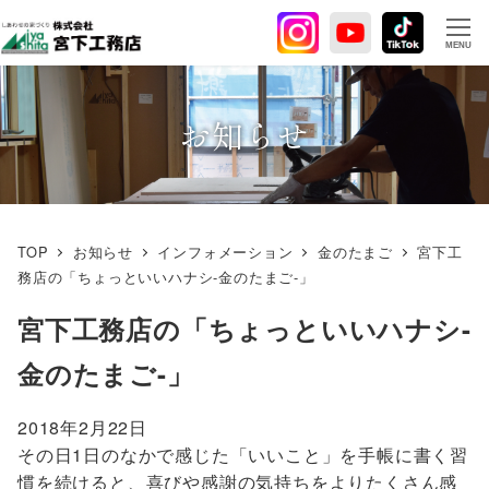
メ
イ
MENU
ン
コ
ン
お知らせ
テ
ン
ツ
へ
TOP
お知らせ
インフォメーション
金のたまご
宮下工
移
務店の「ちょっといいハナシ-金のたまご-」
動
宮下工務店の「ちょっといいハナシ-
金のたまご-」
2018年2月22日
その日1日のなかで感じた「いいこと」を手帳に書く習
慣を続けると、喜びや感謝の気持ちをよりたくさん感