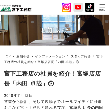
メ
イ
MENU
ン
コ
ン
お知らせ
テ
ン
ツ
へ
TOP
お知らせ
インフォメーション
スタッフ紹介
宮下
移
工務店の社員を紹介！富塚店店長「内田 卓哉」②
動
宮下工務店の社員を紹介！富塚店店
長「内田 卓哉」②
2018年7月12日
営業から設計、そして現場までオールマイティに仕事
をこなす宮下工務店の頼れる存在、
富塚店 店長の内田