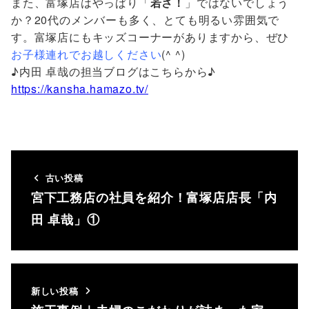
また、富塚店はやっぱり「
若さ！
」ではないでしょう
か？20代のメンバーも多く、とても明るい雰囲気で
す。富塚店にもキッズコーナーがありますから、ぜひ
お子様連れでお越しください
(^ ^)
♪内田 卓哉の担当ブログはこちらから♪
https://kansha.hamazo.tv/
古い投稿
宮下工務店の社員を紹介！富塚店店長「内
田 卓哉」①
新しい投稿