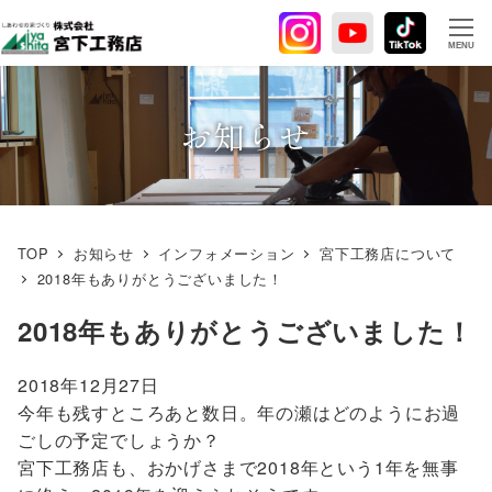
メ
イ
MENU
ン
コ
ン
お知らせ
テ
ン
ツ
へ
TOP
お知らせ
インフォメーション
宮下工務店について
移
2018年もありがとうございました！
動
2018年もありがとうございました！
2018年12月27日
今年も残すところあと数日。年の瀬はどのようにお過
ごしの予定でしょうか？
宮下工務店も、おかげさまで2018年という1年を無事