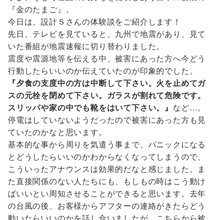
『金のたまご』。
今日は、設計Ｓさんの体験談をご紹介します！
先日、テレビを見ていると、九州で地震があり、見て
いた番組が地震速報に切り替わりました。
震度や震源地等を伝える中、被害にあった方へ今どう
行動したらいいのか伝えていたのが印象的でした。
『夕食の支度中の方は中断して下さい。火を止めてガ
スの元栓を閉めて下さい。ガラスが割れて危険です。
スリッパや家の中でも靴をはいて下さい。』
など…。
停電はしていないようだったので被害にあった方も見
ていたのかなと思います。
基本的な事から周りを気遣う事まで、パニックになる
とどうしたらいいのかわからなくなってしまうので、
こういったアナウンスは効果的だなと感じました。ま
た直接関係のない人たちにも、もしもの時はこう動け
ばいいとい周知させることができると思います。去年
の台風の後、お客様からアフターの連絡がきたらどう
動いたらいいのかを話し合いましたが、こちらから被