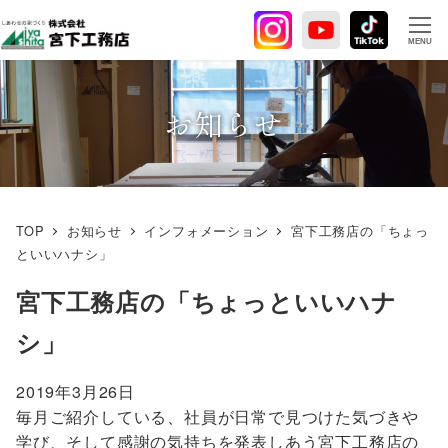
メ
イ
MENU
ン
コ
ン
お知らせ
テ
ン
ツ
へ
TOP
お知らせ
インフォメーション
宮下工務店の「ちょっ
移
といいハナシ」
動
宮下工務店の「ちょっといいハナ
シ」
2019年3月26日
毎月ご紹介している、社員が日常で見つけた気づきや
学び、そして感謝の気持ちを発表しあう宮下工務店の