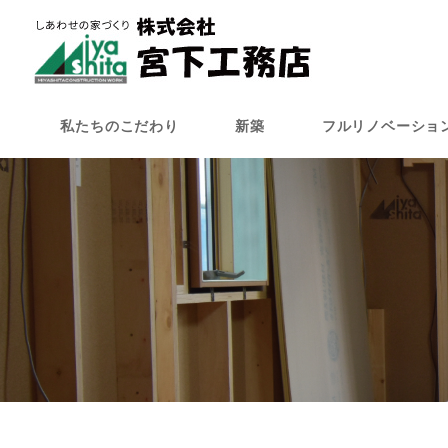
メ
イ
ン
コ
ン
私たちのこだわり
新築
フルリノベーショ
テ
ン
ツ
へ
移
動