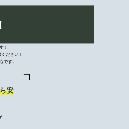
！
す！
談ください！
心です。
ら安
が
、