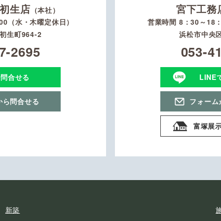
初生店
宮下工務
（本社）
：00（水・木曜定休日）
営業時間 8：30～1
生町964-2
浜松市中央区
7-2695
053-4
で問合せる
LIN
から問合せる
フォーム
富塚展
新築