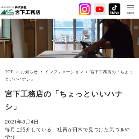
メ
イ
MENU
ン
コ
ン
お知らせ
テ
ン
ツ
へ
TOP
お知らせ
インフォメーション
宮下工務店の「ちょっ
移
といいハナシ」
動
宮下工務店の「ちょっといいハナ
シ」
2021年3月4日
毎月ご紹介している、社員が日常で見つけた気づきや
学び、