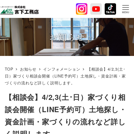
メ
イ
MENU
ン
コ
ン
お知らせ
テ
ン
ツ
へ
TOP
お知らせ
インフォメーション
【相談会】4/2,3(土･
移
日）家づくり相談会開催（LINE予約可）土地探し・資金計画・家
動
づくりの流れなど詳しく説明します。
【相談会】4/2,3(土･日）家づくり相
談会開催（LINE予約可）土地探し・
資金計画・家づくりの流れなど詳し
く説明します。