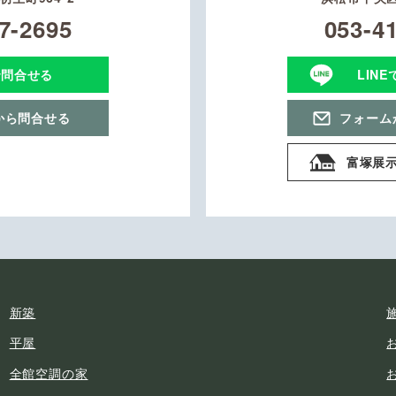
7-2695
053-4
で問合せる
LIN
から問合せる
フォーム
富塚展
新築
平屋
全館空調の家