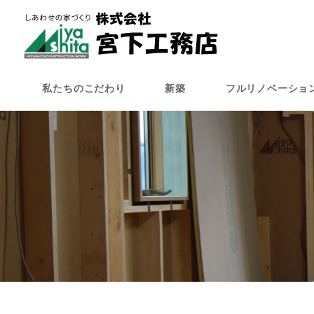
メ
イ
ン
コ
ン
私たちのこだわり
新築
フルリノベーショ
テ
ン
ツ
へ
移
動