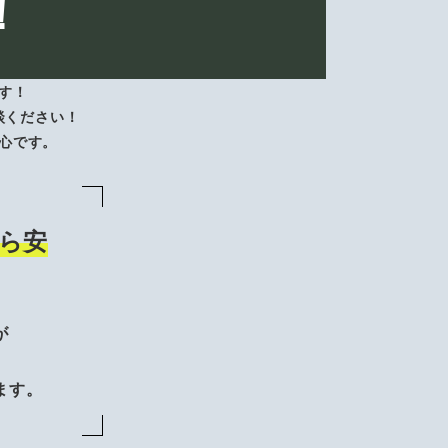
！
す！
談ください！
心です。
ら安
が
、
ます。