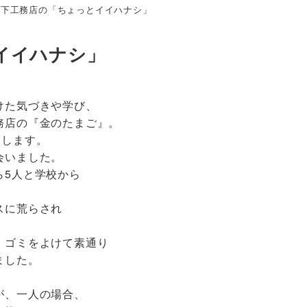
宮下工務店の「ちょっとイイハナシ」
イイハナシ」
けた気づきや学び、
務店の『金のたまご』。
介します。
会いました。
ら5人と学校から
スに荒らされ
、ゴミをよけて素通り
ました。
が、一人の場合、