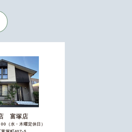
店 富塚店
8：00（水・木曜定休日）
富塚町407-5