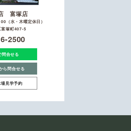
店 富塚店
8：00（水・木曜定休日）
富塚町407-5
16-2500
Eで問合せる
から問合せる
示場見学予約