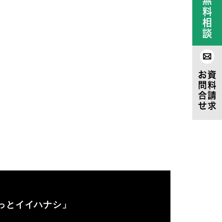
っとイイハナシ」