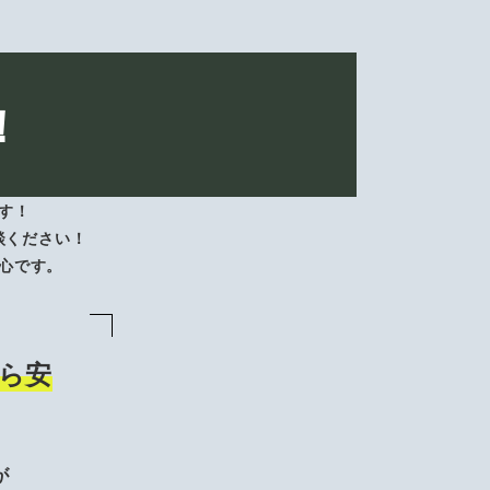
！
す！
談ください！
心です。
ら安
が