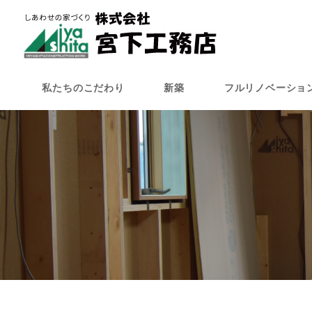
メ
イ
ン
コ
ン
私たちのこだわり
新築
フルリノベーショ
テ
ン
ツ
へ
移
動