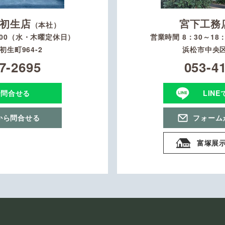
初生店
宮下工務
（本社）
：00（水・木曜定休日）
営業時間 8：30～1
生町964-2
浜松市中央区
7-2695
053-4
で問合せる
LIN
から問合せる
フォーム
富塚展