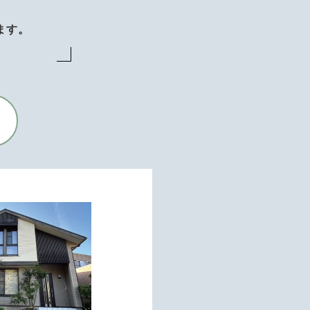
、
ます。