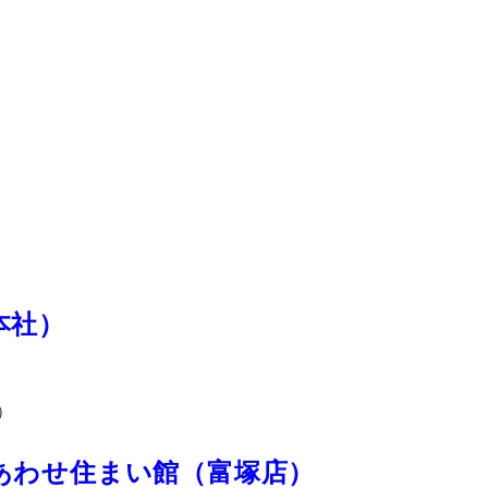
本社）
）
あわせ住まい館（富塚店）