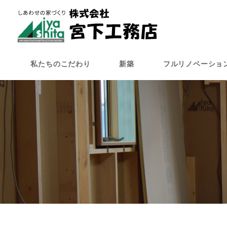
メ
イ
ン
コ
ン
私たちのこだわり
新築
フルリノベーショ
テ
ン
ツ
へ
移
動