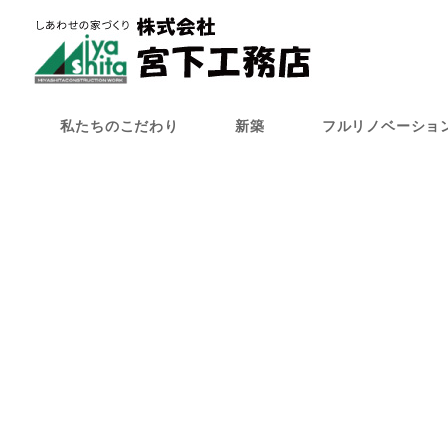
メ
イ
ン
コ
ン
私たちのこだわり
新築
フルリノベーショ
テ
ン
ツ
へ
移
動