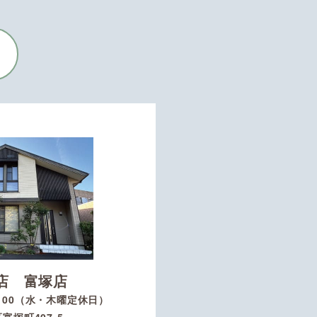
店 富塚店
8：00（水・木曜定休日）
富塚町407-5