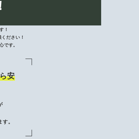
！
す！
談ください！
心です。
ら安
が
、
ます。