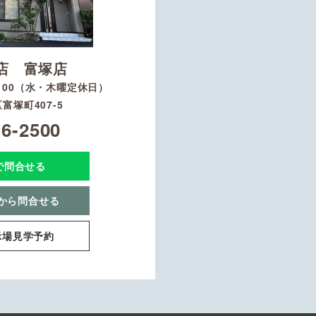
店 富塚店
8：00（水・木曜定休日）
富塚町407-5
16-2500
Eで問合せる
から問合せる
示場見学予約