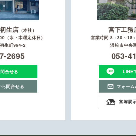
初生店
宮下工務
（本社）
：00（水・木曜定休日）
営業時間 8：30～1
生町964-2
浜松市中央区
7-2695
053-4
で問合せる
LIN
から問合せる
フォーム
富塚展