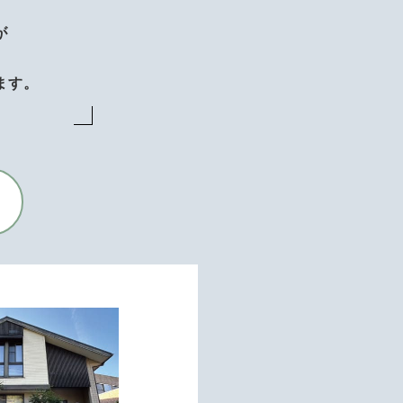
が
、
ます。