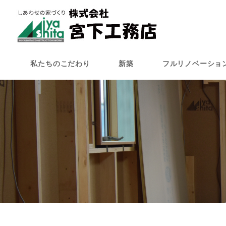
メ
イ
ン
コ
ン
私たちのこだわり
新築
フルリノベーショ
テ
ン
ツ
へ
移
動