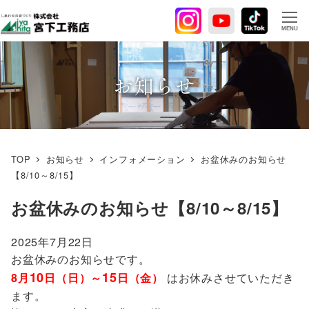
メ
イ
MENU
ン
コ
ン
お知らせ
テ
ン
ツ
へ
TOP
お知らせ
インフォメーション
お盆休みのお知らせ
移
【8/10～8/15】
動
お盆休みのお知らせ【8/10～8/15】
2025年7月22日
お盆休みのお知らせです。
10
15
8月
日（日）～
日（金）
はお休みさせていただき
ます。