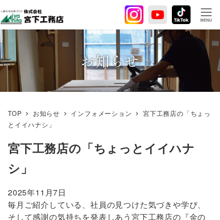
メ
イ
MENU
ン
コ
ン
お知らせ
テ
ン
ツ
へ
TOP
お知らせ
インフォメーション
宮下工務店の「ちょっ
移
とイイハナシ」
動
宮下工務店の「ちょっとイイハナ
シ」
2025年11月7日
毎月ご紹介している、社員の見つけた気づきや学び、
そして感謝の気持ちを発表しあう宮下工務店の『金の