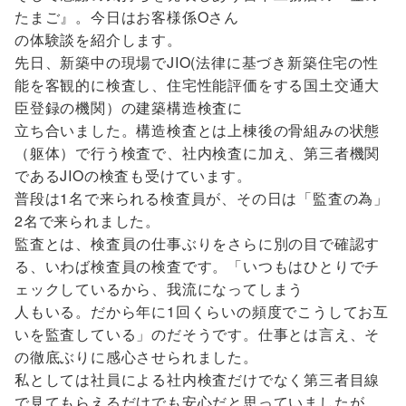
たまご』。今日はお客様係Oさん
の体験談を紹介します。
先日、新築中の現場でJIO(法律に基づき新築住宅の性
能を客観的に検査し、住宅性能評価をする国土交通大
臣登録の機関）の建築構造検査に
立ち合いました。構造検査とは上棟後の骨組みの状態
（躯体）で行う検査で、社内検査に加え、第三者機関
であるJIOの検査も受けています。
普段は1名で来られる検査員が、その日は「監査の為」
2名で来られました。
監査とは、検査員の仕事ぶりをさらに別の目で確認す
る、いわば検査員の検査です。「いつもはひとりでチ
ェックしているから、我流になってしまう
人もいる。だから年に1回くらいの頻度でこうしてお互
いを監査している」のだそうです。仕事とは言え、そ
の徹底ぶりに感心させられました。
私としては社員による社内検査だけでなく第三者目線
で見てもらえるだけでも安心だと思っていましたが、