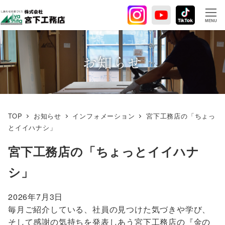
メ
イ
MENU
ン
コ
ン
お知らせ
テ
ン
ツ
へ
TOP
お知らせ
インフォメーション
宮下工務店の「ちょっ
移
とイイハナシ」
動
宮下工務店の「ちょっとイイハナ
シ」
2026年7月3日
毎月ご紹介している、社員の見つけた気づきや学び、
そして感謝の気持ちを発表しあう宮下工務店の『金の