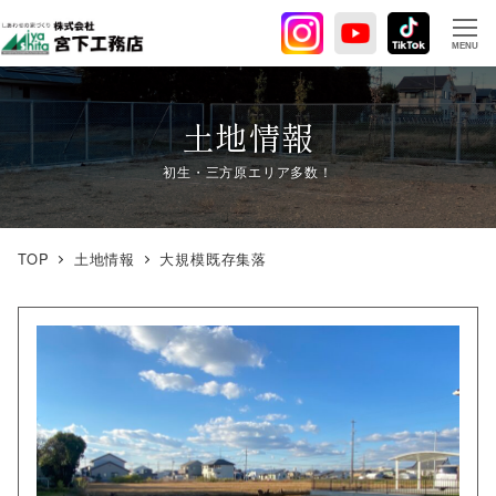
メ
イ
MENU
ン
コ
ン
土地情報
テ
ン
ツ
へ
TOP
土地情報
大規模既存集落
移
動