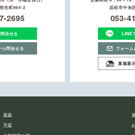
生町964-2
浜松市中央区
7-2695
053-4
で問合せる
LIN
から問合せる
フォーム
富塚展
新築
平屋