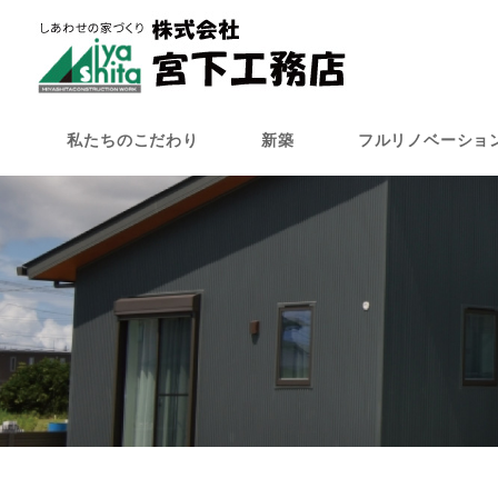
メ
イ
ン
コ
ン
私たちのこだわり
新築
フルリノベーショ
テ
ン
ツ
へ
移
動