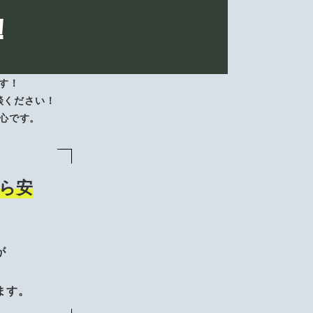
！
す！
談ください！
心です。
ら安
が
、
ます。