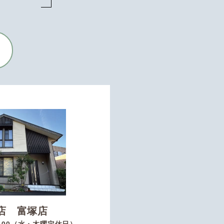
店 富塚店
8：00（水・木曜定休日）