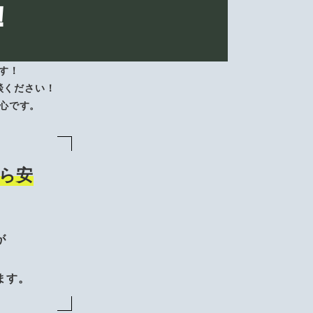
！
す！
談ください！
心です。
ら安
が
、
ます。