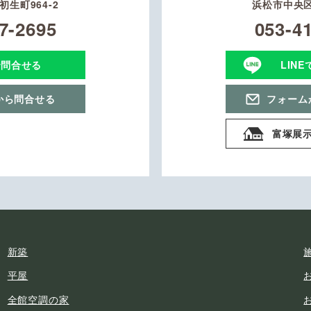
生町964-2
浜松市中央区
7-2695
053-4
で問合せる
LIN
から問合せる
フォーム
富塚展
新築
平屋
全館空調の家