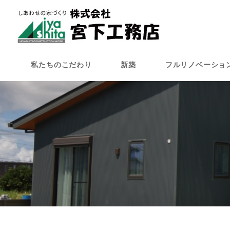
メ
イ
ン
コ
ン
私たちのこだわり
新築
フルリノベーショ
テ
ン
ツ
へ
移
動