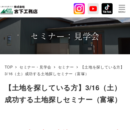
メ
イ
MENU
ン
コ
ン
セミナー：見学会
テ
ン
ツ
へ
TOP
セミナー・見学会
セミナー
【土地を探している方】
移
3/16（土）成功する土地探しセミナー（富塚）
動
【土地を探している方】3/16（土）
成功する土地探しセミナー（富塚）