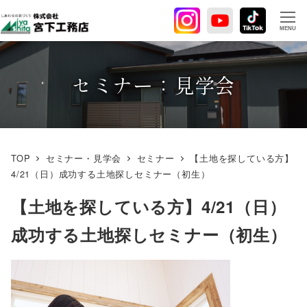
メ
イ
MENU
ン
コ
ン
セミナー：見学会
テ
ン
ツ
へ
TOP
セミナー・見学会
セミナー
【土地を探している方】
移
4/21（日）成功する土地探しセミナー（初生）
動
【土地を探している方】4/21（日）
成功する土地探しセミナー（初生）