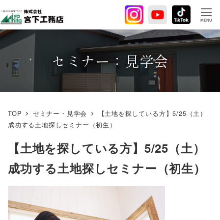
メ
イ
MENU
ン
コ
ン
セミナー：見学会
テ
ン
ツ
へ
TOP
セミナー・見学会
【土地を探している方】5/25（土）
移
成功する土地探しセミナー（初生）
動
【土地を探している方】5/25（土）
成功する土地探しセミナー（初生）