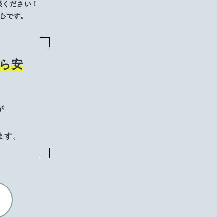
談ください！
心です。
ら安
が
、
ます。