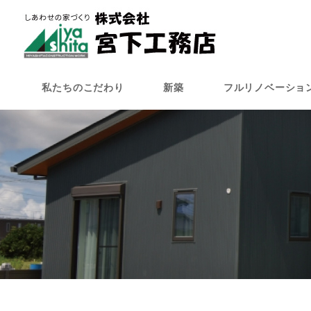
メ
イ
ン
コ
ン
私たちのこだわり
新築
フルリノベーショ
テ
ン
ツ
へ
移
動