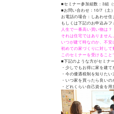
■セミナー参加組数：3組
■お問い合わせ：10/7（
お電話の場合：しあわせ住まい
もしくは下記のお申込みフ
人生で一番高い買い物は？
それは住宅ではありません
いつが建て時なのか、不安
初めての家づくりに対して
このセミナーを受けること
■下記のような方がセミナ
・少しでもお得に家を建て
・今の優遇税制を知りたい
・いつ家を買ったら良いの
・どれくらい自己資金を用