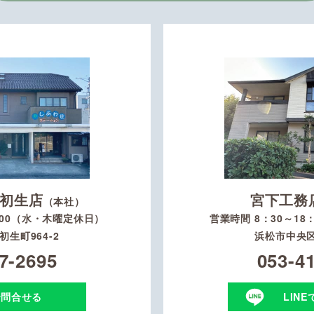
初生店
宮下工務
（本社）
：00（水・木曜定休日）
営業時間 8：30～1
生町964-2
浜松市中央区
7-2695
053-4
で問合せる
LIN