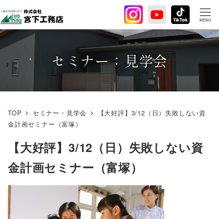
メ
イ
MENU
ン
コ
ン
セミナー：見学会
テ
ン
ツ
へ
TOP
セミナー・見学会
【大好評】3/12（日）失敗しない資
移
金計画セミナー（富塚）
動
【大好評】3/12（日）失敗しない資
金計画セミナー（富塚）