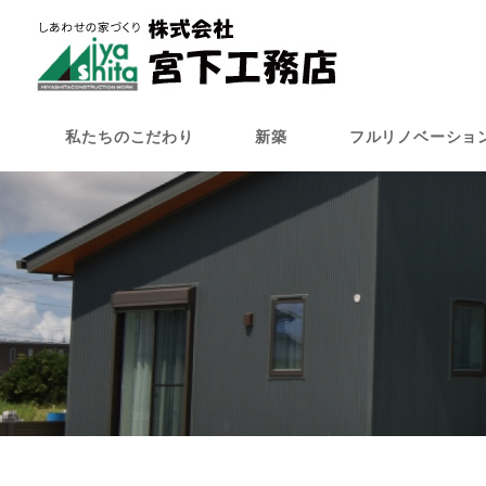
メ
イ
ン
コ
ン
私たちのこだわり
新築
フルリノベーショ
テ
ン
ツ
へ
移
動