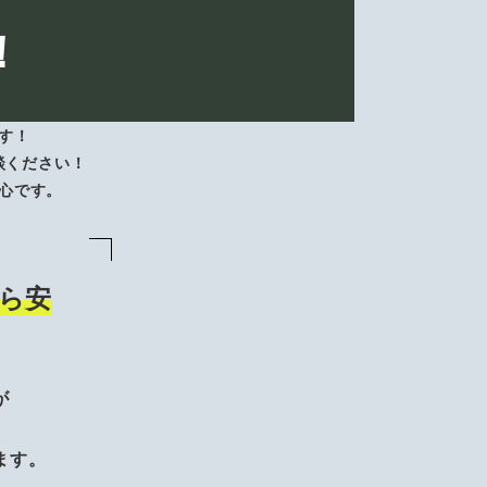
！
す！
談ください！
心です。
ら安
が
、
ます。