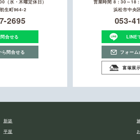
：00（水・木曜定休日）
営業時間 8：30～1
生町964-2
浜松市中央区
7-2695
053-4
で問合せる
LIN
から問合せる
フォーム
富塚展
新築
平屋