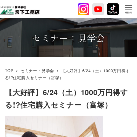
メ
イ
MENU
ン
コ
ン
セミナー：見学会
テ
ン
ツ
へ
TOP
セミナー・見学会
【大好評】6/24（土）1000万円得す
移
る!?住宅購入セミナー（富塚）
動
【大好評】6/24（土）1000万円得す
る!?住宅購入セミナー（富塚）