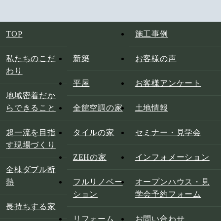
TOP
施工事例
私たちのこだ
新築
お客様の声
わり
平屋
お客様アンケート
地域密着だか
らできること
全館空調の家
土地情報
超一流を目指
タイルの家
セミナー・見学会
す現場づくり
ZEHの家
インフォメーション
全棟ダブル断
熱
フルリノベー
オープンハウス・見
ション
学会予約フォーム
長持ちする家
リフォーム
お問い合わせ