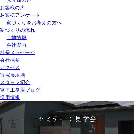
お客様の声
お客様の声
お客様アンケート
家づくりをお考えの方へ
家づくりの流れ
土地情報
会社案内
社長メッセージ
会社概要
アクセス
富塚展示場
スタッフ紹介
宮下工務店ブログ
採用情報
セミナー：見学会