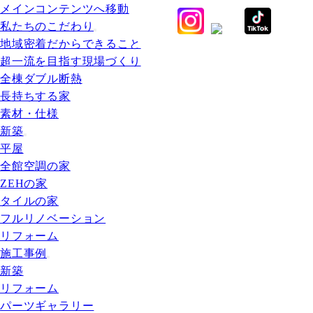
メインコンテンツへ移動
私たちのこだわり
地域密着だからできること
超一流を目指す現場づくり
全棟ダブル断熱
長持ちする家
素材・仕様
新築
平屋
全館空調の家
ZEHの家
タイルの家
フルリノベーション
リフォーム
施工事例
新築
リフォーム
パーツギャラリー