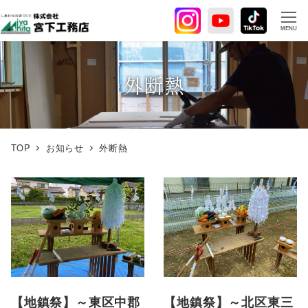
メ
イ
MENU
ン
コ
ン
外断熱
テ
ン
ツ
へ
TOP
お知らせ
外断熱
移
動
【地鎮祭】～東区中郡
【地鎮祭】～北区東三