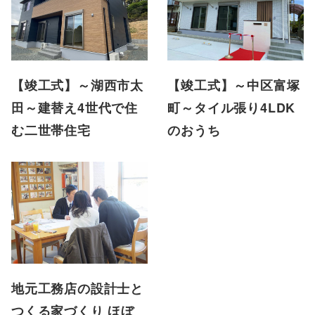
【竣工式】～湖西市太
【竣工式】～中区富塚
田～建替え4世代で住
町～タイル張り4LDK
む二世帯住宅
のおうち
地元工務店の設計士と
つくる家づくり ほぼ