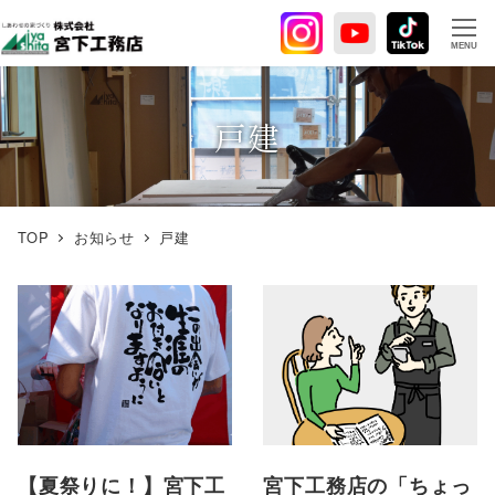
メ
イ
MENU
ン
コ
ン
戸建
テ
ン
ツ
へ
TOP
お知らせ
戸建
移
動
【夏祭りに！】宮下工
宮下工務店の「ちょっ