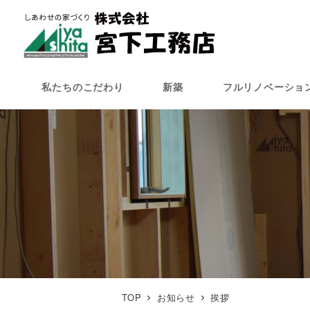
メ
イ
ン
コ
ン
私たちのこだわり
新築
フルリノベーショ
テ
ン
ツ
へ
移
動
TOP
お知らせ
挨拶