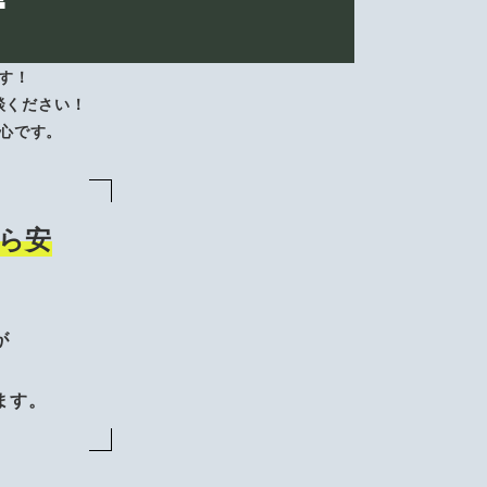
す！
談ください！
心です。
ら安
が
、
ます。