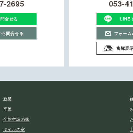
7-2695
053-4
で問合せる
LIN
から問合せる
フォーム
富塚展
新築
平屋
全館空調の家
タイルの家