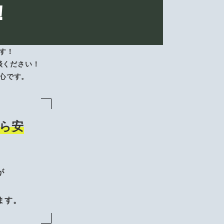
！
す！
談ください！
心です。
ら安
が
、
ます。