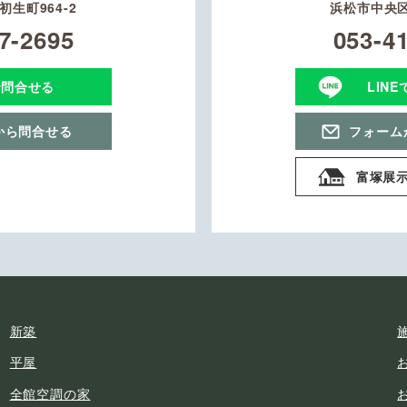
生町964-2
浜松市中央区
7-2695
053-4
で問合せる
LIN
から問合せる
フォーム
富塚展
新築
平屋
全館空調の家