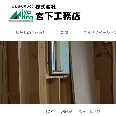
メ
イ
ン
コ
ン
私たちのこだわり
新築
フルリノベーショ
テ
ン
ツ
へ
移
動
TOP
お知らせ
浜松 単世帯