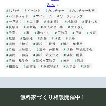
次へ
»
#ﾘﾌｫｰﾑ
イベント
カルチャー
カルチャー教室
ハンドメイド
マイホーム
ワークショップ
一戸建て
二世帯
土地探し
地鎮祭
夏まつり
夏祭り
外断熱
大人の習い事
大工さん
子育て
家
家づくり
工務店
戸建
挨拶
教室
断熱性
新築
構造
浜松
浜松 上棟式
浜松 二世帯
浜松 単世帯
浜松 土地探し
浜松 外断熱
浜松 完成見学会
浜松 工務店
浜松 注文住宅
浜松 耐震
浜松 見学会
浜松市工務店
無料
現場
相談会
耐震性
耐震等級3
見学会
講師
無料家づくり相談開催中！