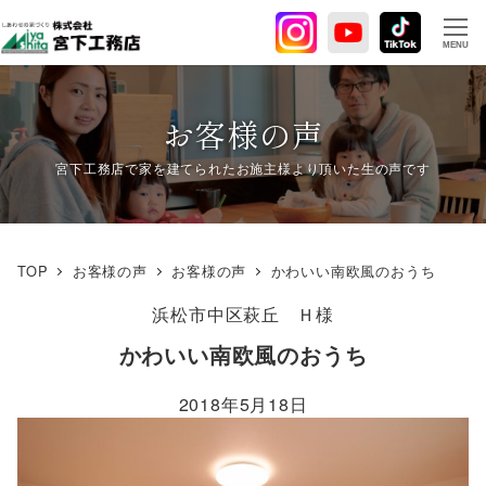
メ
イ
MENU
ン
コ
ン
お客様の声
テ
ン
ツ
へ
移
TOP
お客様の声
お客様の声
かわいい南欧風のおうち
動
浜松市中区萩丘
Ｈ様
かわいい南欧風のおうち
2018年5月18日