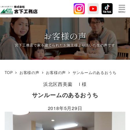
メ
イ
MENU
ン
コ
ン
お客様の声
テ
ン
ツ
へ
移
TOP
お客様の声
お客様の声
サンルームのあるおうち
動
浜北区西美薗
Ｉ様
サンルームのあるおうち
2018年5月29日