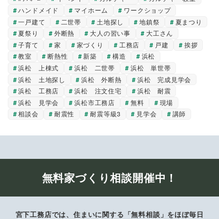
ハンドメイド
マイホーム
ワークショップ
一戸建て
二世帯
土地探し
地鎮祭
夏まつり
夏祭り
外断熱
大人の習い事
大工さん
子育て
家
家づくり
工務店
戸建
挨拶
教室
断熱性
新築
構造
浜松
浜松 上棟式
浜松 二世帯
浜松 単世帯
浜松 土地探し
浜松 外断熱
浜松 完成見学会
浜松 工務店
浜松 注文住宅
浜松 耐震
浜松 見学会
浜松市工務店
無料
現場
相談会
耐震性
耐震等級3
見学会
講師
無料家づくり相談開催中！
宮下工務店では、住まいに関する「無料相談」をほぼ毎日