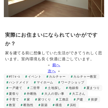
実際にお住まいになられていかがです
か？
家を建てる前に想像していた生活ができてうれしく思
います。室内環境も良く快適に過ごしています。
«
前へ
次へ
»
#ﾘﾌｫｰﾑ
イベント
カルチャー
カルチャー教室
ハンドメイド
マイホーム
ワークショップ
一戸建て
二世帯
土地探し
地鎮祭
夏まつり
夏祭り
外断熱
大人の習い事
大工さん
子育て
家
家づくり
工務店
戸建
挨拶
教室
断熱性
新築
構造
浜松