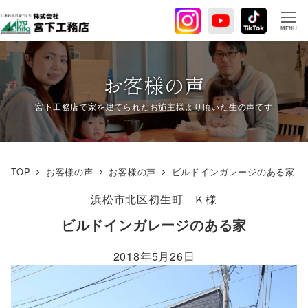
メ
イ
MENU
ン
コ
ン
お客様の声
テ
ン
ツ
へ
移
TOP
お客様の声
お客様の声
ビルドインガレージのある家
動
浜松市北区初生町
Ｋ様
ビルドインガレージのある家
2018年5月26日