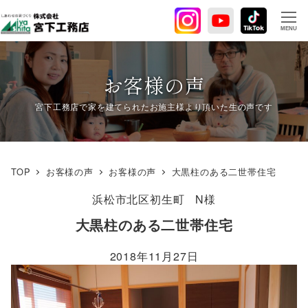
メ
イ
MENU
ン
コ
ン
お客様の声
テ
ン
ツ
へ
移
TOP
お客様の声
お客様の声
大黒柱のある二世帯住宅
動
浜松市北区初生町
N様
大黒柱のある二世帯住宅
2018年11月27日