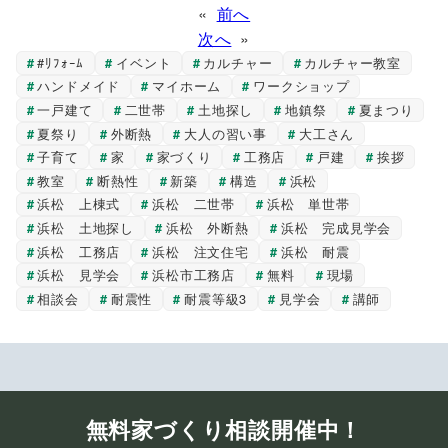
«
前へ
次へ
»
#ﾘﾌｫｰﾑ
イベント
カルチャー
カルチャー教室
ハンドメイド
マイホーム
ワークショップ
一戸建て
二世帯
土地探し
地鎮祭
夏まつり
夏祭り
外断熱
大人の習い事
大工さん
子育て
家
家づくり
工務店
戸建
挨拶
教室
断熱性
新築
構造
浜松
浜松 上棟式
浜松 二世帯
浜松 単世帯
浜松 土地探し
浜松 外断熱
浜松 完成見学会
浜松 工務店
浜松 注文住宅
浜松 耐震
浜松 見学会
浜松市工務店
無料
現場
相談会
耐震性
耐震等級3
見学会
講師
無料家づくり相談開催中！