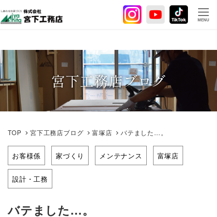
メ
イ
MENU
ン
コ
ン
テ
宮下工務店ブログ
ン
ツ
へ
移
動
TOP
宮下工務店ブログ
富塚店
バテました…。
お客様係
家づくり
メンテナンス
富塚店
設計・工務
バテました…。