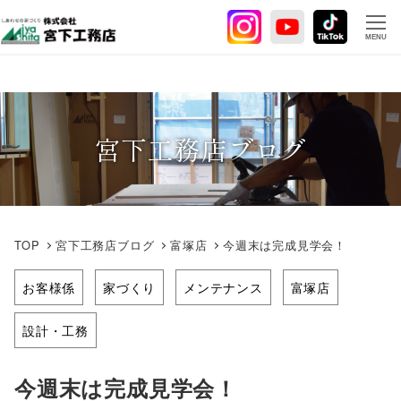
メ
イ
MENU
ン
コ
ン
テ
宮下工務店ブログ
ン
ツ
へ
移
動
TOP
宮下工務店ブログ
富塚店
今週末は完成見学会！
お客様係
家づくり
メンテナンス
富塚店
設計・工務
今週末は完成見学会！