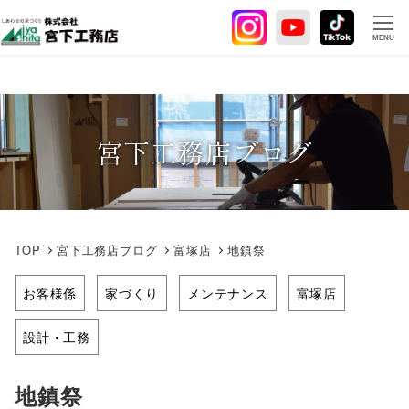
メ
イ
MENU
ン
コ
ン
テ
宮下工務店ブログ
ン
ツ
へ
移
動
TOP
宮下工務店ブログ
富塚店
地鎮祭
お客様係
家づくり
メンテナンス
富塚店
設計・工務
地鎮祭