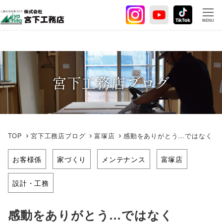
メ
イ
MENU
ン
コ
ン
テ
宮下工務店ブログ
ン
ツ
へ
移
動
TOP
宮下工務店ブログ
富塚店
感動をありがとう…ではなく
お客様係
家づくり
メンテナンス
富塚店
設計・工務
感動をありがとう…ではなく