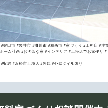
#磐田市 #袋井市 #掛川市 #湖西市 #家づくり #工務店 #注
ホーム計画 #お洒落な家 #インテリア #工務店でお家作り #
 #収納 #浜松市工務店 #外観 #外壁タイル張り