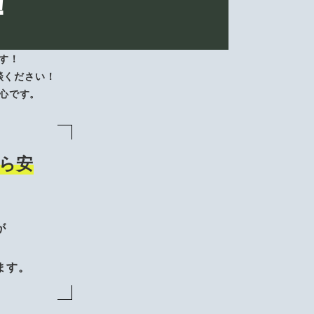
！
す！
談ください！
心です。
ら安
が
、
ます。