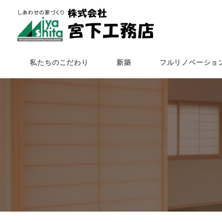
メ
イ
ン
コ
ン
私たちのこだわり
新築
フルリノベーショ
テ
ン
ツ
へ
移
動