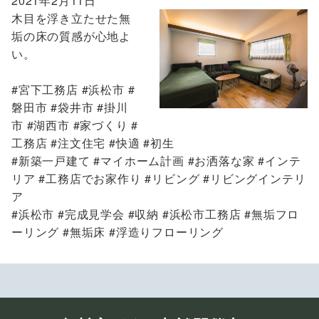
2021年2月11日
木目を浮き立たせた無
垢の床の質感が心地よ
い。
#宮下工務店 #浜松市 #
磐田市 #袋井市 #掛川
市 #湖西市 #家づくり #
工務店 #注文住宅 #快適 #初生
#新築一戸建て #マイホーム計画 #お洒落な家 #インテ
リア #工務店でお家作り #リビング #リビングインテリ
ア
#浜松市 #完成見学会 #収納 #浜松市工務店 #無垢フロ
ーリング #無垢床 #浮造りフローリング