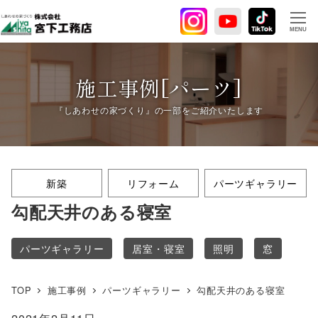
メ
イ
MENU
ン
コ
ン
施工事例[パーツ]
テ
ン
ツ
へ
移
新築
リフォーム
パーツギャラリー
動
勾配天井のある寝室
パーツギャラリー
居室・寝室
照明
窓
TOP
施工事例
パーツギャラリー
勾配天井のある寝室