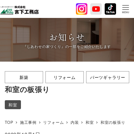
メ
イ
MENU
ン
コ
ン
お知らせ
テ
ン
ツ
へ
移
新築
リフォーム
パーツギャラリー
動
和室の板張り
和室
TOP
施工事例
リフォーム
内装
和室
和室の板張り