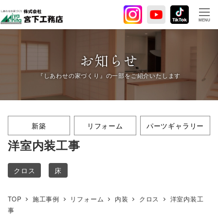
メ
イ
MENU
ン
コ
ン
お知らせ
テ
ン
ツ
へ
移
新築
リフォーム
パーツギャラリー
動
洋室内装工事
クロス
床
TOP
施工事例
リフォーム
内装
クロス
洋室内装工
事