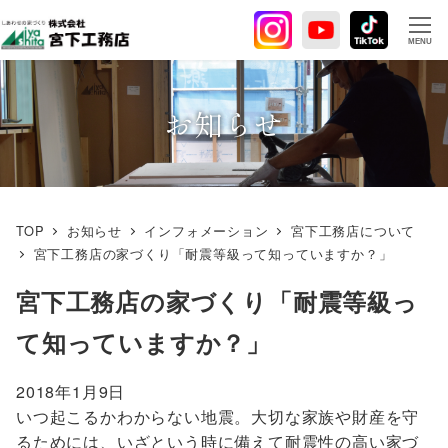
メ
イ
MENU
ン
コ
ン
お知らせ
テ
ン
ツ
へ
TOP
お知らせ
インフォメーション
宮下工務店について
移
宮下工務店の家づくり「耐震等級って知っていますか？」
動
宮下工務店の家づくり「耐震等級っ
て知っていますか？」
2018年1月9日
いつ起こるかわからない地震。大切な家族や財産を守
るためには、いざという時に備えて耐震性の高い家づ