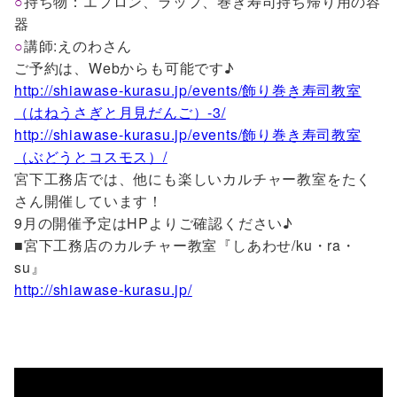
○
持ち物：エプロン、ラップ、巻き寿司持ち帰り用の容
器
○
講師:えのわさん
ご予約は、Webからも可能です♪
http://shiawase-kurasu.jp/events/飾り巻き寿司教室
（はねうさぎと月見だんご）-3/
http://shiawase-kurasu.jp/events/飾り巻き寿司教室
（ぶどうとコスモス）/
宮下工務店では、他にも楽しいカルチャー教室をたく
さん開催しています！
9月の開催予定はHPよりご確認ください♪
■宮下工務店のカルチャー教室『しあわせ/ku・ra・
su』
http://shiawase-kurasu.jp/