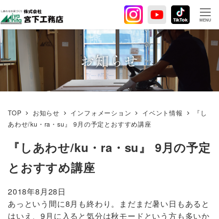
メ
イ
MENU
ン
コ
ン
お知らせ
テ
ン
ツ
へ
TOP
お知らせ
インフォメーション
イベント情報
『し
移
あわせ/ku・ra・su』 9月の予定とおすすめ講座
動
『しあわせ/ku・ra・su』 9月の予定
とおすすめ講座
2018年8月28日
あっという間に8月も終わり。まだまだ暑い日もあると
はいえ、9月に入ると気分は秋モードという方も多いか