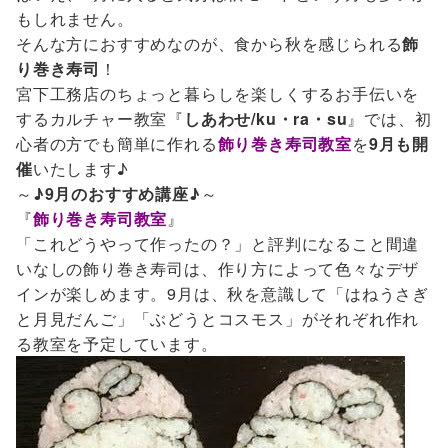
もしれません。
そんな方におすすめなのが、食から秋を感じられる
飾
り巻き寿司
！
宮下工務店のちょっと暮らしを楽しくするお手伝いを
するカルチャー教室『
しあわせ/ku・ra・su
』では、初
心者の方でも簡単に作れる
飾り巻き寿司教室
を
9月も開
催
いたします♪
～
♪9月のおすすめ講座♪
～
『
飾り巻き寿司教室
』
「これどうやって作ったの？」と評判になること間違
いなしの飾り巻き寿司は、作り方によって色々なデザ
インが楽しめます。9月は、秋を意識して「はねうさぎ
と月見だんご」「ぶどうとコスモス」がそれぞれ作れ
る教室を予定しています。