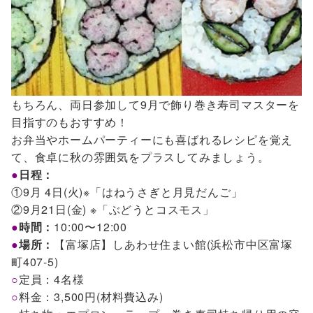
もちろん、両日参加して9月で飾り巻き寿司マスターを
目指すのもおすすめ！
お弁当やホームパーティーにも喜ばれるレシピを覚え
て、食卓に秋の雰囲気をプラスしてみましょう。
●
日程：
①9月 4日(火)※「はねうさぎと月見だんご」
②9月21日(金) ※「ぶどうとコスモス」
●
時間：
10:00〜12:00
●
場所：
【富塚店】しあわせ住まい館(浜松市中区富塚
町407-5)
○
定員：4名様
○
料金：3,500円(材料費込み)