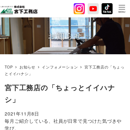
メ
イ
MENU
ン
コ
ン
お知らせ
テ
ン
ツ
へ
TOP
お知らせ
インフォメーション
宮下工務店の「ちょっ
移
とイイハナシ」
動
宮下工務店の「ちょっとイイハナ
シ」
2021年11月8日
毎月ご紹介している、社員が日常で見つけた気づきや
学び、