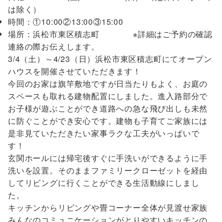
は除く）
時間：①10:00②13:00③15:00
場所：浜松市東区積志町 ※詳細はご予約の確認
連絡の際お伝えします。
3/4（土）～4/23（日）浜松市東区積志町にてオープン
ハウスを開催させていただきます！
今回のお家は旗竿敷地ですが日当たりもよく、お庭の
スペースも取れる建物配置にしました。進入路部分で
お子様が遊ぶことができ道路への急な飛び出しも未然
に防ぐことができ安心です。建物も子育てご家族には
是非見ていただきたい家事ラクな工夫がいっぱいで
す！
玄関ホールには帰宅後すぐに手洗いができるように手
洗いを設置。そのままファミリークローゼットを経由
してリビングに行くことができる生活動線にしまし
た。
キッチンからリビングや畳コーナー全体が見渡せ家族
みんなのコミュニケーションがとりやすいキッチンの