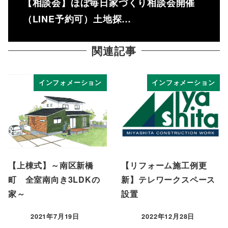
【相談会】ほぼ毎日家づくり相談会開催
（LINE予約可）土地探…
関連記事
インフォメーション
インフォメーション
【上棟式】～南区新橋
【リフォーム施工例更
町 全室南向き3LDKの
新】テレワークスペース
家～
設置
2021年7月19日
2022年12月28日
投稿日
投稿日