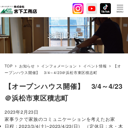
メ
イ
MENU
ン
コ
ン
お知らせ
テ
ン
ツ
へ
TOP
お知らせ
インフォメーション
イベント情報
【オ
移
ープンハウス開催】 3/4～4/23＠浜松市東区積志町
動
【オープンハウス開催】 3/4～4/23
＠浜松市東区積志町
2023年2月23日
家事ラクで家族のコミュニケーションを考えたお家
日程：2023/3/4(土)~2023/4/23(日) （定休日：水・木