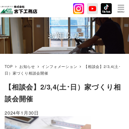
メ
イ
MENU
ン
コ
ン
お知らせ
テ
ン
ツ
へ
TOP
お知らせ
インフォメーション
【相談会】2/3,4(土･
移
日）家づくり相談会開催
動
【相談会】2/3,4(土･日）家づくり相
談会開催
2024年1月30日