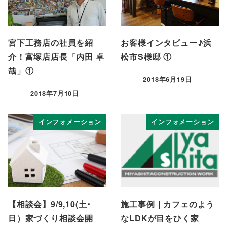
宮下工務店の社員を紹
お客様インタビュー♪浜
介！富塚店店長「内田 卓
松市S様邸 ①
哉」①
2018年6月19日
投稿日
2018年7月10日
投稿日
インフォメーション
インフォメーション
【相談会】9/9,10(土･
施工事例｜カフェのよう
日）家づくり相談会開
なLDKが目をひく家