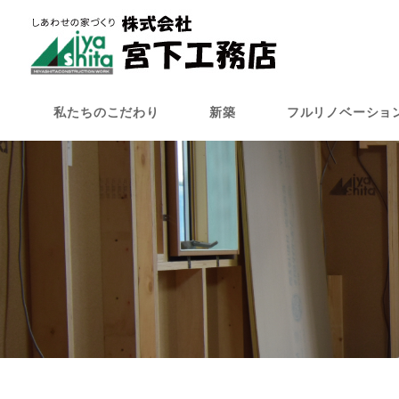
メ
イ
ン
コ
ン
私たちのこだわり
新築
フルリノベーショ
テ
ン
ツ
へ
移
動